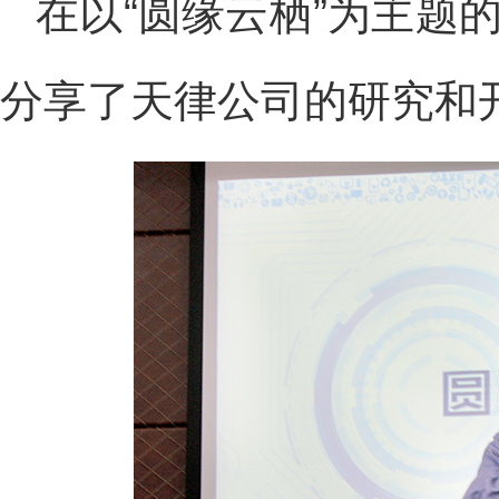
在以“圆缘云栖”为主题
分享了天律公司的研究和