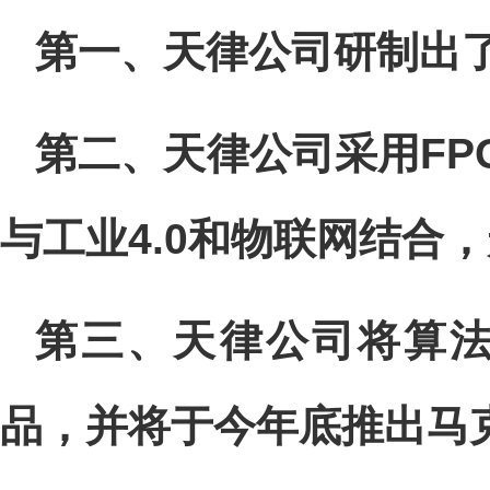
第一、天律公司研制出
第二、天律公司采用FP
与工业4.0和物联网结合
第三、天律公司将算
品，并将于今年底推出马