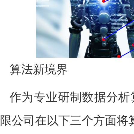
算法新境界
作为专业研制数据分析
限公司在以下三个方面将