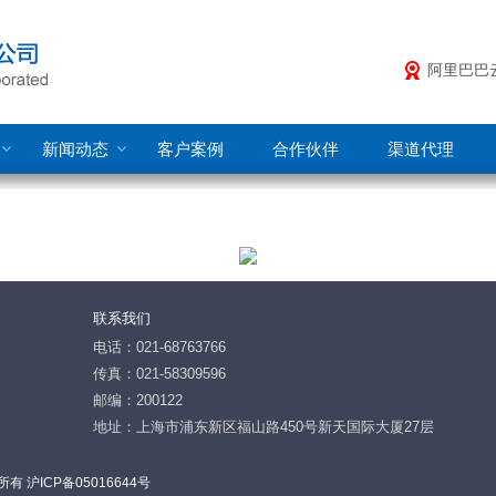
阿里巴巴
新闻动态
客户案例
合作伙伴
渠道代理
联系我们
电话：021-68763766
传真：021-58309596
邮编：200122
地址：上海市浦东新区福山路450号新天国际大厦27层
所有 沪ICP备05016644号